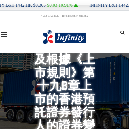
Y L&T
1442.HK
$0.305
$0.03
10.91%
INFINITY L&T
1442.
+603-33252926
info@infinity.com.my
股份發行人
及根據《上
市規則》第
十九B章上
市的香港預
託證券發行
人的證券變