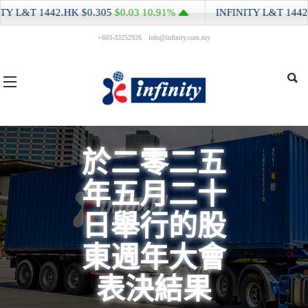
Y L&T
1442.HK
$0.305
$0.03
10.91%
INFINITY L&T
1442.H
+603-33252926
info@infinity.com.my
於二零二五
年五月二十
日舉行的股
東週年大會
表決結果