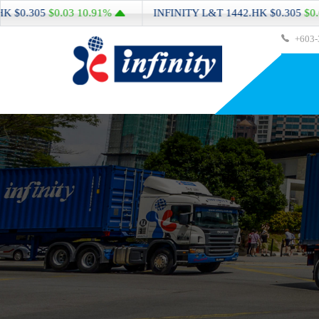
3
10.91%
INFINITY L&T
1442.HK
$0.305
$0.03
10.91%
+603-