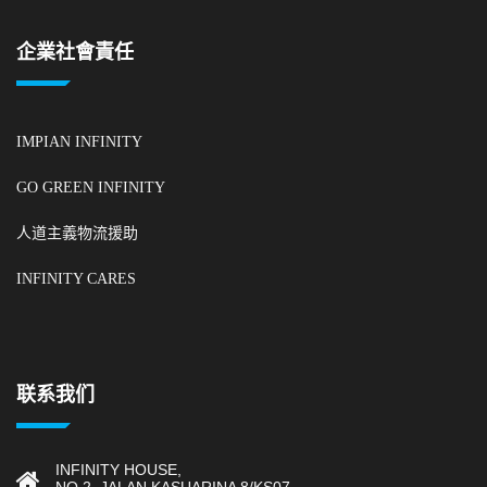
企業社會責任
IMPIAN INFINITY
GO GREEN INFINITY
人道主義物流援助
INFINITY CARES
联系我们
INFINITY HOUSE,
NO 2. JALAN KASUARINA 8/KS07,