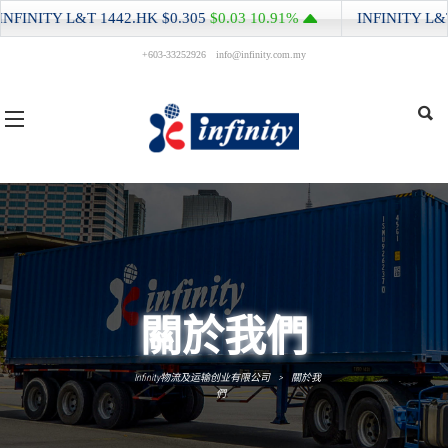
FINITY L&T
1442.HK
$0.305
$0.03
10.91%
INFINITY L&T
1
+603-33252926
info@infinity.com.my
關於我們
Infinity物流及运输创业有限公司
>
關於我
們