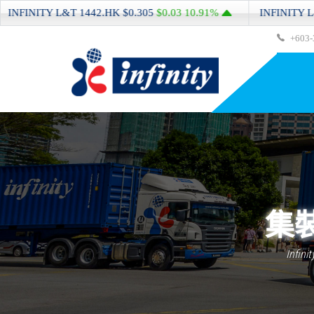
TY L&T
1442.HK
$0.305
$0.03
10.91%
INFINITY L&T
1442
+603-
集
Inf