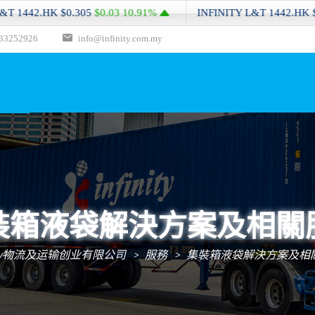
.HK
$0.305
$0.03
10.91%
INFINITY L&T
1442.HK
$0.305
$0
33252926
info@infinity.com.my
裝箱液袋解決方案及相關
inity物流及运输创业有限公司
>
服務
>
集裝箱液袋解決方案及相