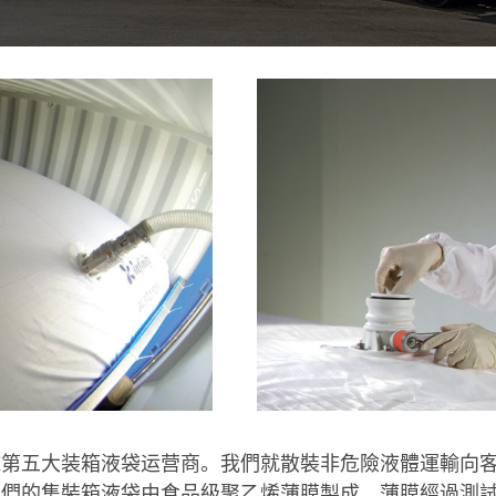
球第五大装箱液袋运营商。我們就散裝非危險液體運輸向
案及相關服務
們的集裝箱液袋由食品級聚乙烯薄膜製成，薄膜經過測試