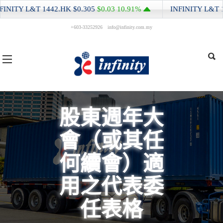
NITY L&T
1442.HK
$0.305
$0.03
10.91%
INFINITY L&T
144
+603-33252926
info@infinity.com.my
股東週年大
會（或其任
何續會）適
用之代表委
任表格