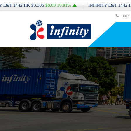
K
$0.305
$0.03
10.91%
INFINITY L&T
1442.HK
$0.305
$0.03
+603-