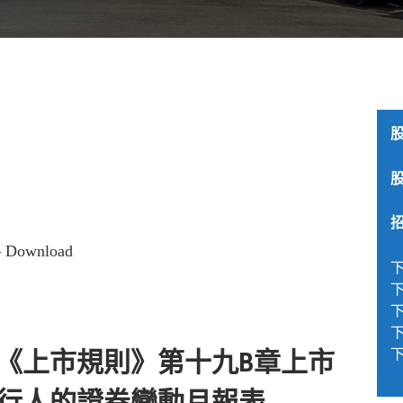
 Download
下
下
下
下
《上市規則》第十九B章上市
行人的證券變動月報表