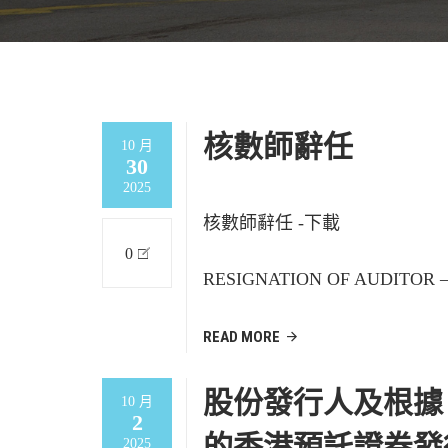
核數師辭任
10 月
30
2025
核數師辭任 -下載
0
RESIGNATION OF AUDITOR –
READ MORE
股份發行人及根據
10 月
2
的香港預託證券發
2025