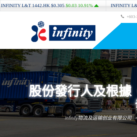
NITY L&T
1442.HK
$0.305
$0.03
10.91%
INFINITY L&T
14
+603-
股份發行人及根據
Infinity物流及运输创业有限公司