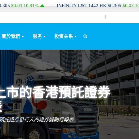
$0.03
10.91%
INFINITY L&T
1442.HK
$0.305
$0.03
10.91%
關於我們
服务
投资关系
上市的香港預託證券
表
預託證券發行人的證券變動月報表