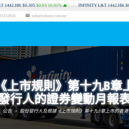
42.HK
$0.305
$0.03
10.91%
INFINITY L&T
1442.HK
$0.305
33252926
info@infinity.com.my
《上市規則》第十九B章
發行人的證券變動月報
>
公告
>
股份發行人及根據《上市規則》第十九B章上市的香港