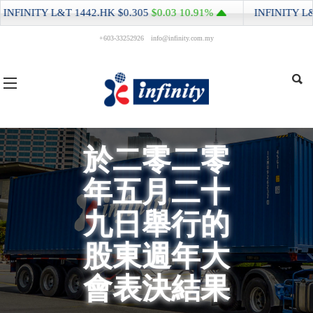
NFINITY L&T
1442.HK
$0.305
$0.03
10.91%
INFINITY L&T
+603-33252926
info@infinity.com.my
於二零二零
年五月二十
九日舉行的
股東週年大
會表決結果