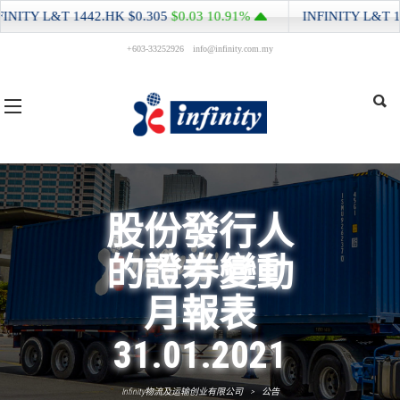
NITY L&T
1442.HK
$0.305
$0.03
10.91%
INFINITY L&T
144
+603-33252926
info@infinity.com.my
股份發行人
的證券變動
月報表
31.01.2021
Infinity物流及运输创业有限公司
>
公告