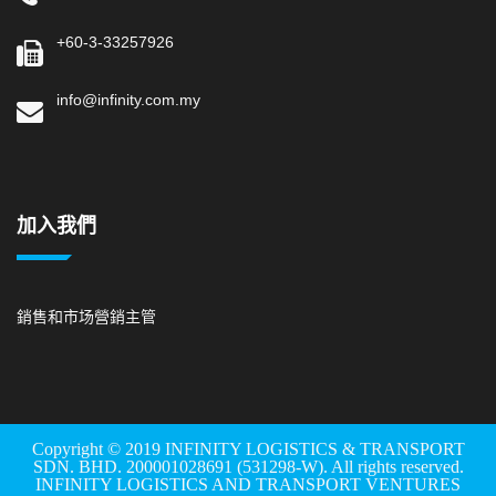
+60-3-33257926
info@infinity.com.my
加入我們
銷售和市场營銷主管
Copyright © 2019 INFINITY LOGISTICS & TRANSPORT
SDN. BHD. 200001028691 (531298-W). All rights reserved.
INFINITY LOGISTICS AND TRANSPORT VENTURES