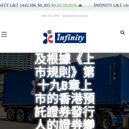
TY L&T
1442.HK
$0.305
$0.03
10.91%
INFINITY L&T
1442.
+603-33252926
info@infinity.com.my
股份發行人
及根據《上
市規則》第
十九B章上
市的香港預
託證券發行
人的證券變